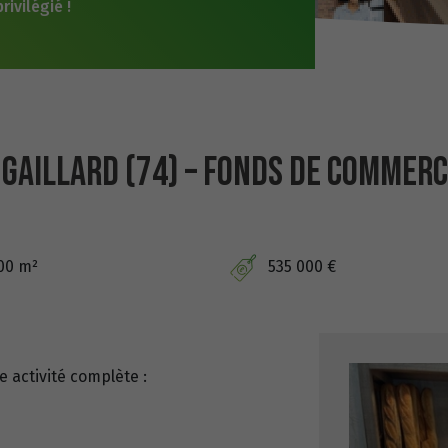
ivilégié !
 GAILLARD (74) – FONDS DE COMMER
00 m²
535 000 €
 activité complète :