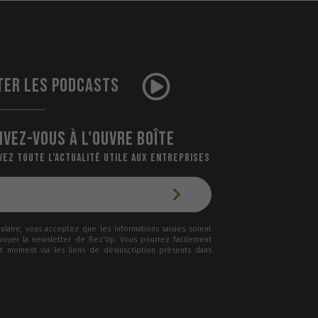
TER LES PODCASTS
IVEZ-VOUS À L'OUVRE BOÎTE
VEZ TOUTE L’ACTUALITÉ UTILE AUX ENTREPRISES
laire, vous acceptez que les informations saisies soient
nvoyer la newsletter de Rez'Up. Vous pourrez facilement
ut moment via les liens de désinscription présents dans