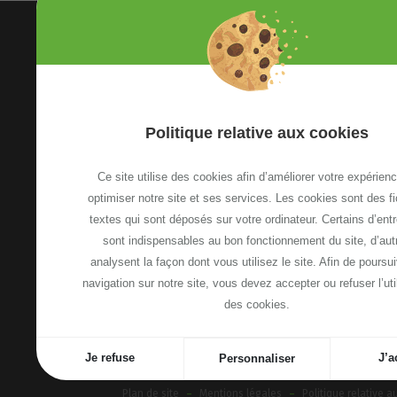
Politique relative aux cookies
Ce site utilise des cookies afin d’améliorer votre expérienc
Etoile Annemasse Genève
optimiser notre site et ses services. Les cookies sont des fi
13, Avenue Emile Zola
textes qui sont déposés sur votre ordinateur. Certains d’ent
74100 Annemasse, France
sont indispensables au bon fonctionnement du site, d’aut
Voir le plan d'accès
analysent la façon dont vous utilisez le site. Afin de poursui
navigation sur notre site, vous devez accepter ou refuser l’uti
des cookies.
NOUS CONTACTER
Je refuse
J’a
Personnaliser
-
-
Plan de site
Mentions légales
Politique relative a