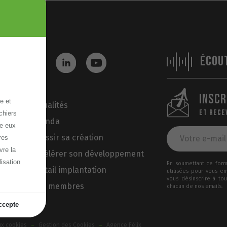
ÉCOU
INSCR
e et
Actualités
ET RECE
chiers
Agenda
re eux
Réussir sa création
res
vre la
Accélérer son développement
lisation
En soumettant ce formu
Portail implantation
utilisées pour vous e
vous désinscrire à to
Nos membres
chacun de nos emails.
ccepte
-
-
ux cookies
Gestion des Cookies
Agence Félix