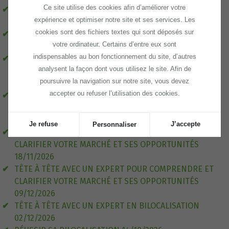
Ce site utilise des cookies afin d’améliorer votre
TÊTE À TÊTE AVEC UN EXPERT EN BILOCALISATION
expérience et optimiser notre site et ses services. Les
09/09/2026
cookies sont des fichiers textes qui sont déposés sur
TÊTE À TÊTE AVEC UN EXPERT EN BILOCALISATION
votre ordinateur. Certains d’entre eux sont
04/11/2026
indispensables au bon fonctionnement du site, d’autres
TÊTE À TÊTE AVEC UN EXPERT POUR COMPRENDRE ET
analysent la façon dont vous utilisez le site. Afin de
CLARIFIER VOTRE MARCHÉ ET SES OPPORTUNITÉS
poursuivre la navigation sur notre site, vous devez
16/09/2026
accepter ou refuser l’utilisation des cookies.
TÊTE À TÊTE AVEC UN EXPERT POUR COMPRENDRE ET
CLARIFIER VOTRE MARCHÉ ET SES OPPORTUNITÉS
07/10/2026
Je refuse
J’accepte
Personnaliser
TÊTE À TÊTE AVEC UN EXPERT POUR COMPRENDRE ET
CLARIFIER VOTRE MARCHÉ ET SES OPPORTUNITÉS
18/11/2026
TÊTE À TÊTE AVEC UN EXPERT POUR COMPRENDRE ET
CLARIFIER VOTRE MARCHÉ ET SES OPPORTUNITÉS
09/12/2026
TÊTE À TÊTE AVEC UN EXPERT EN BILOCALISATION
02/12/2026