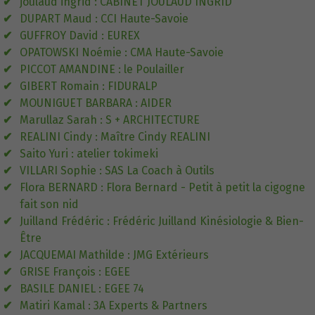
joulaud ingrid : CABINET JOULAUD INGRID
DUPART Maud : CCI Haute-Savoie
GUFFROY David : EUREX
OPATOWSKI Noémie : CMA Haute-Savoie
PICCOT AMANDINE : le Poulailler
GIBERT Romain : FIDURALP
MOUNIGUET BARBARA : AIDER
Marullaz Sarah : S + ARCHITECTURE
REALINI Cindy : Maître Cindy REALINI
Saito Yuri : atelier tokimeki
VILLARI Sophie : SAS La Coach à Outils
Flora BERNARD : Flora Bernard - Petit à petit la cigogne
fait son nid
Juilland Frédéric : Frédéric Juilland Kinésiologie & Bien-
Être
JACQUEMAI Mathilde : JMG Extérieurs
GRISE François : EGEE
BASILE DANIEL : EGEE 74
Matiri Kamal : 3A Experts & Partners