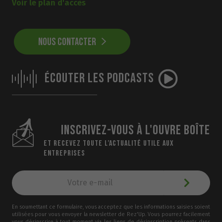
Voir le plan d'accès
NOUS CONTACTER
ÉCOUTER LES PODCASTS
INSCRIVEZ-VOUS À L'OUVRE BOÎTE
ET RECEVEZ TOUTE L’ACTUALITÉ UTILE AUX
ENTREPRISES
En soumettant ce formulaire, vous acceptez que les informations saisies soient
utilisées pour vous envoyer la newsletter de Rez'Up. Vous pourrez facilement
vous désinscrire à tout moment via les liens de désinscription présents dans