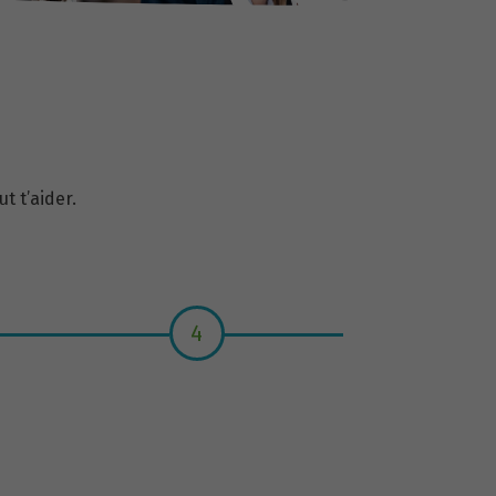
t t’aider.
4