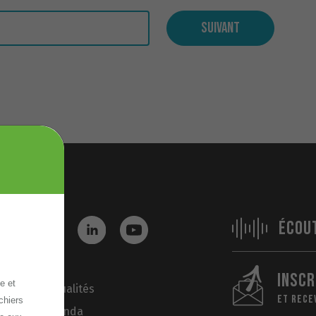
Suivant
ÉCOU
INSCR
e et
Actualités
ET RECE
chiers
Agenda