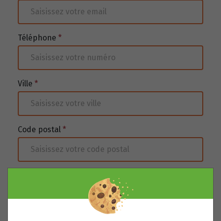
Téléphone
*
Ville
*
Code postal
*
Date de naissance