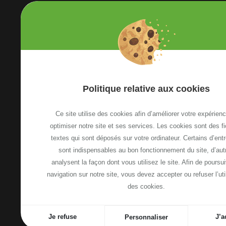
Etoile Annemasse Genève
Politique relative aux cookies
13, Avenue Emile Zola
74100 Annemasse, France
Ce site utilise des cookies afin d’améliorer votre expérienc
Voir le plan d'accès
optimiser notre site et ses services. Les cookies sont des fi
textes qui sont déposés sur votre ordinateur. Certains d’ent
sont indispensables au bon fonctionnement du site, d’aut
NOUS CONTACTER
analysent la façon dont vous utilisez le site. Afin de poursui
navigation sur notre site, vous devez accepter ou refuser l’uti
des cookies.
-
-
Plan de site
Mentions légales
Politique relative a
Je refuse
J’a
Personnaliser