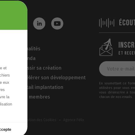
ÉCOU
INSCR
Actualités
ET RECE
Agenda
Réussir sa création
e et
chiers
Accélérer son développement
re eux
En soumettant ce formu
Portail implantation
utilisées pour vous e
res
vous désinscrire à to
Nos membres
vre la
chacun de nos emails.
lisation
-
-
ux cookies
Gestion des Cookies
Agence Félix
ccepte