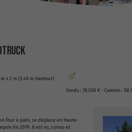
ODTRUCK
 m x 2 m (2.40 m hauteur)
Fonds : 18 500 € - Camion : 58 
on four à pain, se déplace en Haute-
uis fin 2019. Il est vu, connu et