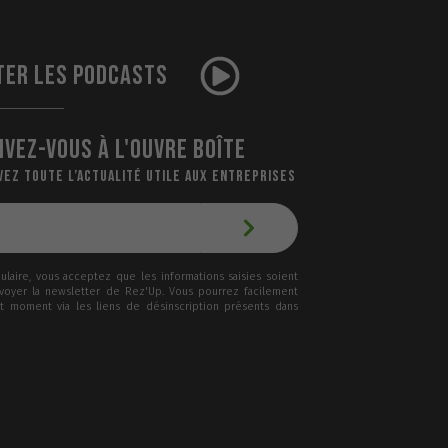
TER LES PODCASTS
IVEZ-VOUS À L'OUVRE BOÎTE
VEZ TOUTE L’ACTUALITÉ UTILE AUX ENTREPRISES
laire, vous acceptez que les informations saisies soient
nvoyer la newsletter de Rez'Up. Vous pourrez facilement
ut moment via les liens de désinscription présents dans