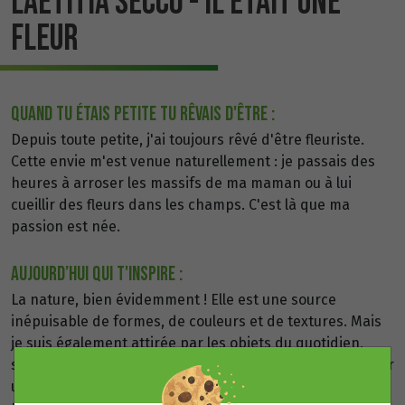
LAËTITIA SECCO - IL ÉTAIT UNE
FLEUR
QUAND TU ÉTAIS PETITE TU RÊVAIS D'être :
Depuis toute petite, j'ai toujours rêvé d'être fleuriste.
Cette envie m'est venue naturellement : je passais des
heures à arroser les massifs de ma maman ou à lui
cueillir des fleurs dans les champs. C'est là que ma
passion est née.
AUJOURD’HUI QUI T'INSPIRE :
La nature, bien évidemment ! Elle est une source
inépuisable de formes, de couleurs et de textures. Mais
je suis également attirée par les objets du quotidien,
surtout ceux qui ont une histoire. J'aime chiner et donner
une nouvelle vie à ces trésors oubliés en les