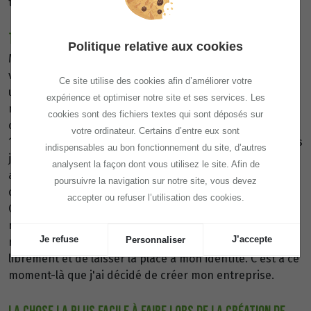
transformant en objets de décoration.
TON PARCOURS EN QUELQUES MOTS :
Politique relative aux cookies
Mon parcours est assez simple. Très tôt, j'ai su que je
voulais devenir fleuriste. Je me suis donc orientée vers
Ce site utilise des cookies afin d’améliorer votre
un CAP puis un BP fleuriste. J'ai exercé ce métier jusqu'à
expérience et optimiser notre site et ses services. Les
mes 30 ans. Le commerce n'étant pas toujours
cookies sont des fichiers textes qui sont déposés sur
compatible avec ma vie de famille, j'ai fait une pause de
votre ordinateur. Certains d’entre eux sont
10 ans durant laquelle j'ai été assistante maternelle. Mais
indispensables au bon fonctionnement du site, d’autres
je n'ai jamais vraiment quitté l'univers floral : dans les
analysent la façon dont vous utilisez le site. Afin de
activités que je proposais aux enfants, il y avait souvent
poursuivre la navigation sur notre site, vous devez
du jardinage ou des créations inspirées de la nature.
accepter ou refuser l’utilisation des cookies.
Quand mes filles ont grandi, j'ai ressenti l'envie de
revenir à la fleur. En revanche, je ne souhaitais pas
Je refuse
J’accepte
Personnaliser
retourner chez un patron. J'avais besoin de m'exprimer
librement et de laisser la place à mon identité. C'est à ce
moment-là que j'ai décidé de créer mon entreprise.