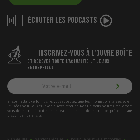
ÉCOUTER LES PODCASTS
INSCRIVEZ-VOUS À L'OUVRE BOÎTE
ET RECEVEZ TOUTE L’ACTUALITÉ UTILE AUX
ENTREPRISES
En soumettant ce formulaire, vous acceptez que les informations saisies soient
utilisées pour vous envoyer la newsletter de Rez'Up. Vous pourrez facilement
vous désinscrire à tout moment via les liens de désinscription présents dans
chacun de nos emails.
-
-
-
Plan de site
Mentions légales
Politique relative aux cookies