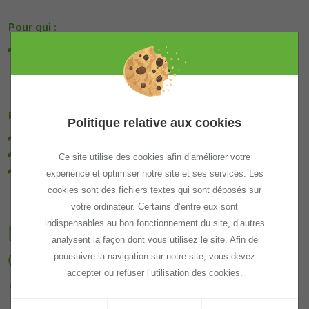
Pour qui :
En priorité, les porteurs s'immatriculant en
microentreprise
Prérequis :
Politique relative aux cookies
Vous n'êtes pas encore immatriculé
Vous habitez Annemasse-Les voirons Agglomération
Ce site utilise des cookies afin d’améliorer votre
Vous êtes en situation de fragilité (Minima sociaux,
expérience et optimiser notre site et ses services. Les
Chômage de plus de 2 ans, RQTH, etc.)
cookies sont des fichiers textes qui sont déposés sur
votre ordinateur. Certains d’entre eux sont
indispensables au bon fonctionnement du site, d’autres
Date :
12/10/2026
analysent la façon dont vous utilisez le site. Afin de
poursuivre la navigation sur notre site, vous devez
Horaire :
09h00 - 16h30
accepter ou refuser l’utilisation des cookies.
Lieu :
Annemasse