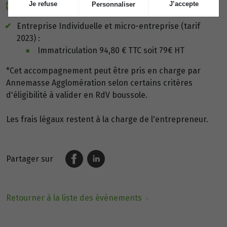
Je refuse
J’accepte
Prix :
Personnaliser
Entreprise Individuelle et micro-entreprise (tarif
2023) :
Immatriculation 94,80 € TTC soit 79€ HT
*Cet accompagnement peut être pris en charge par
Annemasse Agglomération selon certains critères
d'éligibilité à valider en RdV boussole.
Les frais légaux restent à la charge de l'entrepreneur.
Partager sur
Retourner à la liste des évènements