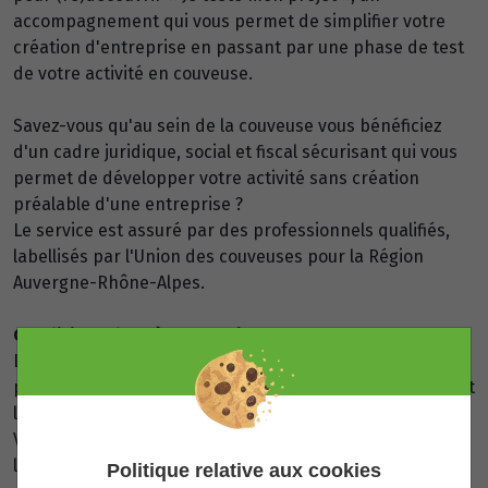
accompagnement qui vous permet de simplifier votre
création d'entreprise en passant par une phase de test
de votre activité en couveuse.
Savez-vous qu'au sein de la couveuse vous bénéficiez
d'un cadre juridique, social et fiscal sécurisant qui vous
permet de développer votre activité sans création
préalable d'une entreprise ?
Le service est assuré par des professionnels qualifiés,
labellisés par l'Union des couveuses pour la Région
Auvergne-Rhône-Alpes.
Conditions d'accès au service :
L'entrée dans la couveuse est entièrement gratuite
puisque financée par la Région Auvergne-Rhône-Alpes et
l'Europe au titre du Fonds Social Européen.
Vous ne contribuerez qu'aux frais de fonctionnement de
la couveuse selon les modalités définies par Nuna.
Politique relative aux cookies