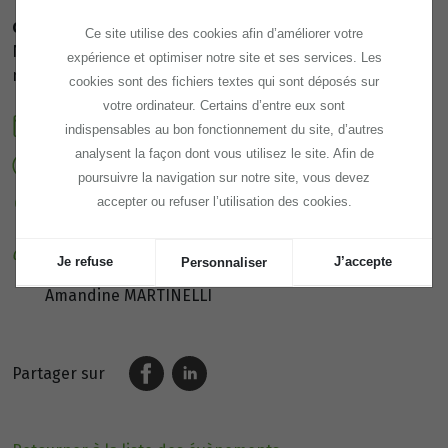
Comment prendre RdV :
Ce site utilise des cookies afin d’améliorer votre
Ne venez pas à la permanence sans RdV - Contactez-
expérience et optimiser notre site et ses services. Les
nous avant :
contact74@nunadev.com
cookies sont des fichiers textes qui sont déposés sur
votre ordinateur. Certains d’entre eux sont
Date :
09/10/2026
indispensables au bon fonctionnement du site, d’autres
analysent la façon dont vous utilisez le site. Afin de
Horaire :
09h00 - 17h00
poursuivre la navigation sur notre site, vous devez
accepter ou refuser l’utilisation des cookies.
Lieu :
Annemasse
Intervenant :
Je refuse
J’accepte
Personnaliser
Amandine MARTINELLI
Partager sur