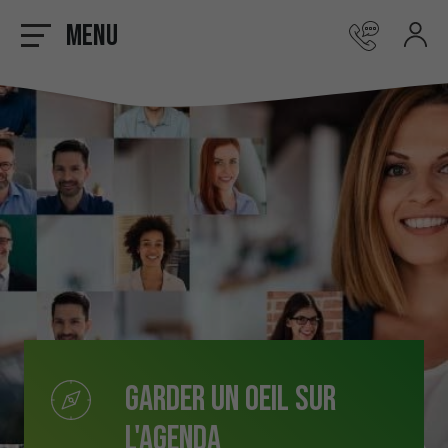
Menu
Garder un oeil sur
l'agenda