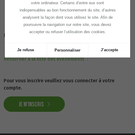
votre ordinateur. Certains d’entre eux sont
Jean François PISSETTAZ
indispensables au bon fonctionnement du site, d’autres
analysent la façon dont vous utilisez le site. Afin de
poursuivre la navigation sur notre site, vous devez
accepter ou refuser l’utilisation des cookies.
Partager sur
Je refuse
J’accepte
Personnaliser
Retourner à la liste des évènements
Pour vous inscrire veuillez vous connecter à votre
compte.
Je m'inscris