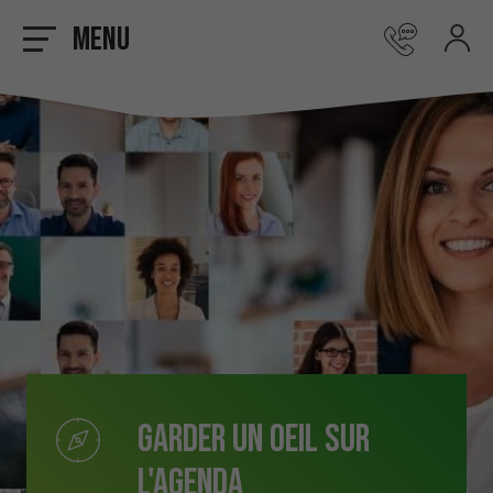
Menu
Garder un oeil sur
l'agenda