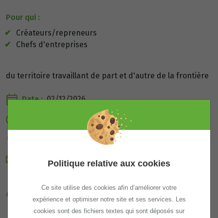
Pour qui :
Créateurs/repreneurs
Chefs d'entreprises
du territoire travaillant de part et d'autre de la frontière
Date :
02/12/2026
Horaire :
09h30 - 12h30
Lieu :
Archamps - Amphi Giffre
Prix :
Offert par votre communauté de commune (si
Politique relative aux cookies
elle cofinance le dispositif)
Ce site utilise des cookies afin d’améliorer votre
Intervenant :
expérience et optimiser notre site et ses services. Les
cookies sont des fichiers textes qui sont déposés sur
FIDUCIAIRE PISSETTAZ