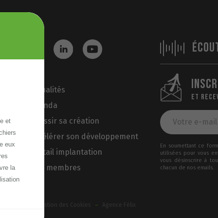
ÉCOU
INSCR
Actualités
ET RECE
Agenda
Réussir sa création
e et
chiers
Accélérer son développement
re eux
En soumettant ce formu
Portail implantation
utilisées pour vous e
res
vous désinscrire à to
Nos membres
vre la
chacun de nos emails.
lisation
-
-
ux cookies
Gestion des Cookies
Agence Félix