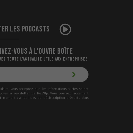
TER LES PODCASTS
IVEZ-VOUS À L'OUVRE BOÎTE
VEZ TOUTE L’ACTUALITÉ UTILE AUX ENTREPRISES
laire, vous acceptez que les informations saisies soient
nvoyer la newsletter de Rez'Up. Vous pourrez facilement
ut moment via les liens de désinscription présents dans