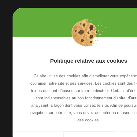
Etoile Annemasse Genève
Politique relative aux cookies
13, Avenue Emile Zola
74100 Annemasse, France
Ce site utilise des cookies afin d’améliorer votre expérienc
Voir le plan d'accès
optimiser notre site et ses services. Les cookies sont des fi
textes qui sont déposés sur votre ordinateur. Certains d’ent
sont indispensables au bon fonctionnement du site, d’aut
NOUS CONTACTER
analysent la façon dont vous utilisez le site. Afin de poursui
navigation sur notre site, vous devez accepter ou refuser l’uti
des cookies.
-
-
Plan de site
Mentions légales
Politique relative a