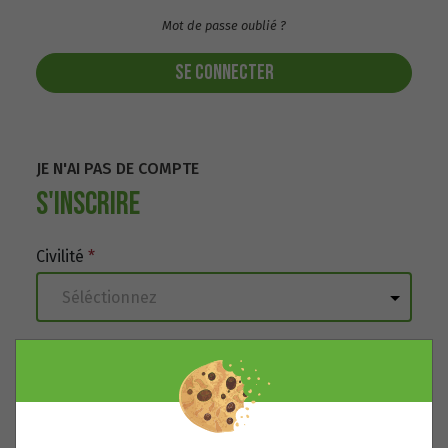
Mot de passe oublié ?
SE CONNECTER
JE N'AI PAS DE COMPTE
S'INSCRIRE
Civilité
*
Nom
*
Prénom
*