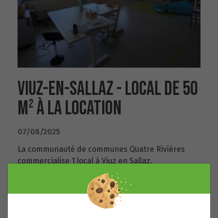
VIUZ-EN-SALLAZ - LOCAL DE 50
M² À LA LOCATION
07/08/2025
La communauté de communes Quatre Rivières
commercialise 1 local à Viuz en Sallaz.
Lire la suite